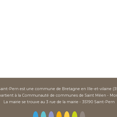
aint-Pern est une commune de Bretagne en Ille-et-vilaine (35
partient à la Communauté de communes de Saint Méen - Mo
La mairie se trouve au 3 rue de la mairie - 35190 Saint-Pern