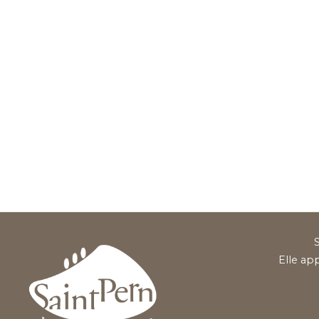
S
Elle ap