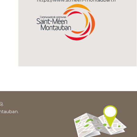
https://www.stmeen-montauban.fr
).
ntauban.