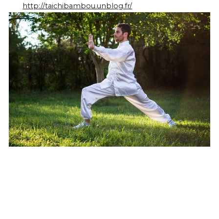
http://taichibambou.unblog.fr/