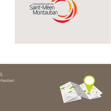
).
ntauban.