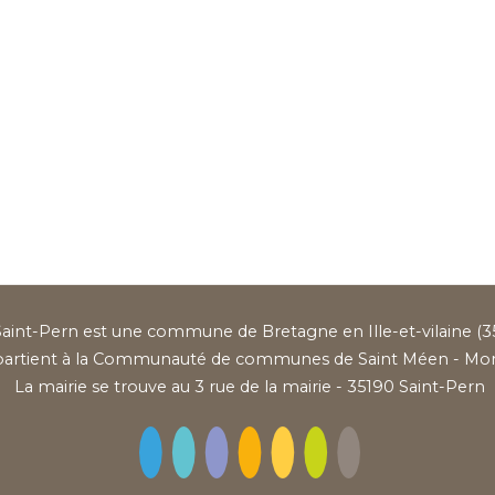
aint-Pern est une commune de Bretagne en Ille-et-vilaine (35
partient à la Communauté de communes de Saint Méen - Mo
La mairie se trouve au 3 rue de la mairie - 35190 Saint-Pern