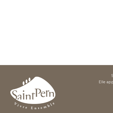
S
Elle ap