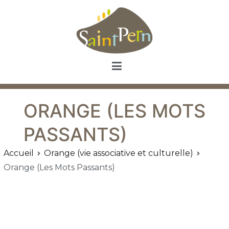
Aller
au
contenu
Saint Pern
Commune de Saint Pern
ORANGE (LES MOTS
PASSANTS)
Accueil
Orange (vie associative et culturelle)
Orange (Les Mots Passants)