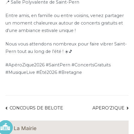
📍 Salle Polyvalente de Saint-Pern
Entre amis, en famille ou entre voisins, venez partager
un moment chaleureux autour de concerts gratuits et
d’une ambiance estivale unique !
Nous vous attendons nombreux pour faire vibrer Saint-
Pern tout au long de l’été ! ☀️🎵
#ApéroZique2026 #SaintPern #ConcertsGratuits
#MusiqueLive #Été2026 #Bretagne
NAVIGATION
CONCOURS DE BELOTE
APERO’ZIQUE
DE
La Mairie