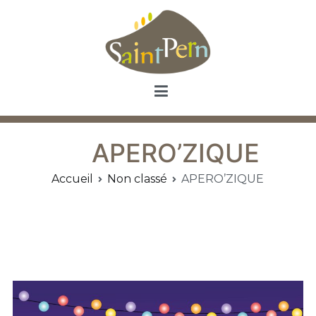
Aller
au
contenu
Saint Pern
Commune de Saint Pern
APERO’ZIQUE
Accueil
Non classé
APERO’ZIQUE