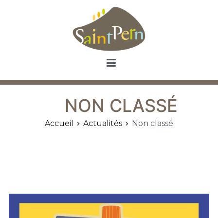
Aller
au
contenu
Saint Pern
Commune de Saint Pern
NON CLASSÉ
Accueil
Actualités
Non classé