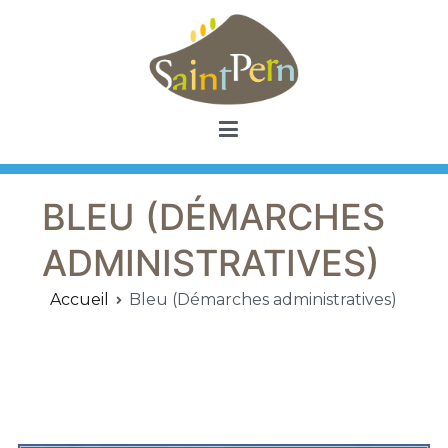
Aller
au
contenu
Saint Pern
Commune de Saint Pern
BLEU (DÉMARCHES
ADMINISTRATIVES)
Accueil
Bleu (Démarches administratives)